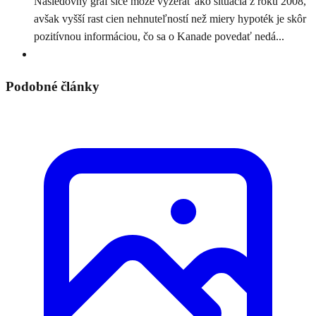
Nasledovný graf síce môže vyzerať ako situácia z roku 2008,
avšak vyšší rast cien nehnuteľností než miery hypoték je skôr
pozitívnou informáciou, čo sa o Kanade povedať nedá...
Podobné články