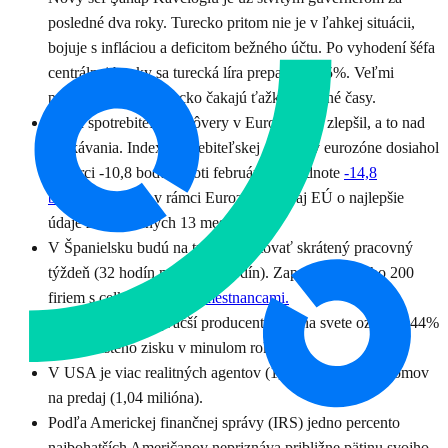
posledné dva roky. Turecko pritom nie je v ľahkej situácii,
bojuje s infláciou a deficitom bežného účtu. Po vyhodení šéfa
centrálnej banky sa turecká líra prepadla o 15%. Veľmi
pravdepodobne Turecko čakajú ťažké inflačné časy.
Index spotrebiteľskej dôvery v Eurozóne sa zlepšil, a to nad
očakávania. Index spotrebiteľskej dôvery v eurozóne dosiahol
v marci -10,8 bodu oproti februárovej hodnote
-14,8
bodu.
Zatiaľ ide v rámci Eurozóny, ale aj EÚ o najlepšie
údaje za posledných 13 mesiacov.
V Španielsku budú na tri roky testovať skrátený pracovný
týždeň (32 hodín miesto 40 hodín). Zapojí sa do neho 200
firiem s celkovo
6000 zamestnancami.
Saudi Aramco, najväčší producent ropy na svete oznámil 44%
pokles čistého zisku v minulom roku.
V USA je viac realitných agentov (1,45 milióna) ako domov
na predaj (1,04 milióna).
Podľa Americkej finančnej správy (IRS) jedno percento
najbohatších Američanov nepriznáva približne pätinu svojho