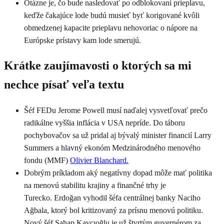
Otázne je, čo bude nasledovať po odblokovaní prieplavu,
keďže čakajúce lode budú musieť byť korigované kvôli
obmedzenej kapacite prieplavu nehovoriac o nápore na
Európske prístavy kam lode smerujú.
Krátke zaujímavosti o ktorých sa mi
nechce písať veľa textu
Šéf FEDu Jerome Powell musí naďalej vysvetľovať prečo
radikálne vyššia inflácia v USA nepríde. Do táboru
pochybovačov sa už pridal aj bývalý minister financií Larry
Summers a hlavný ekonóm Medzinárodného menového
fondu (MMF)
Olivier Blanchard.
Dobrým príkladom aký negatívny dopad môže mať politika
na menovú stabilitu krajiny a finančné trhy je
Turecko. Erdoğan vyhodil šéfa centrálnej banky Naciho
Ağbala, ktorý bol kritizovaný za prísnu menovú politiku.
Nový šéf Şahap Kavcıoğlu je už štvrtým guvernérom za