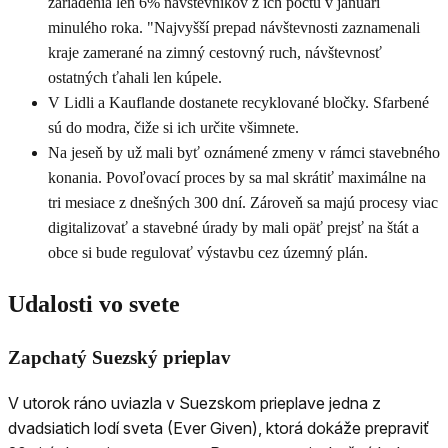
zariadenia len 6% návštevníkov z ich počtu v januári
minulého roka. "Najvyšší prepad návštevnosti zaznamenali
kraje zamerané na zimný cestovný ruch, návštevnosť
ostatných ťahali len kúpele.
V Lidli a Kauflande dostanete recyklované bločky. Sfarbené
sú do modra, čiže si ich určite všimnete.
Na jeseň by už mali byť oznámené zmeny v rámci stavebného
konania. Povoľovací proces by sa mal skrátiť maximálne na
tri mesiace z dnešných 300 dní. Zároveň sa majú procesy viac
digitalizovať a stavebné úrady by mali opäť prejsť na štát a
obce si bude regulovať výstavbu cez územný plán.
Udalosti vo svete
Zapchatý Suezský prieplav
V utorok ráno uviazla v Suezskom prieplave jedna z
dvadsiatich lodí sveta (Ever Given), ktorá dokáže prepraviť