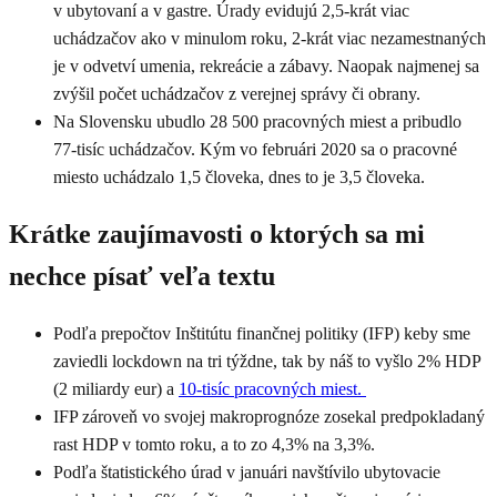
v ubytovaní a v gastre. Úrady evidujú 2,5-krát viac
uchádzačov ako v minulom roku, 2-krát viac nezamestnaných
je v odvetví umenia, rekreácie a zábavy. Naopak najmenej sa
zvýšil počet uchádzačov z verejnej správy či obrany.
Na Slovensku ubudlo 28 500 pracovných miest a pribudlo
77-tisíc uchádzačov. Kým vo februári 2020 sa o pracovné
miesto uchádzalo 1,5 človeka, dnes to je 3,5 človeka.
Krátke zaujímavosti o ktorých sa mi
nechce písať veľa textu
Podľa prepočtov Inštitútu finančnej politiky (IFP) keby sme
zaviedli lockdown na tri týždne, tak by náš to vyšlo 2% HDP
(2 miliardy eur) a
10-tisíc pracovných miest.
IFP zároveň vo svojej makroprognóze zosekal predpokladaný
rast HDP v tomto roku, a to zo 4,3% na 3,3%.
Podľa štatistického úrad v januári navštívilo ubytovacie