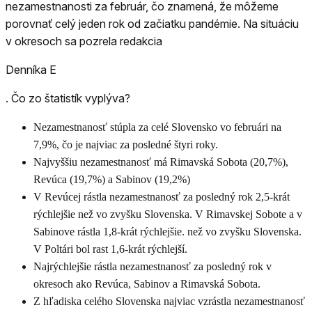
nezamestnanosti za február, čo znamená, že môžeme
porovnať celý jeden rok od začiatku pandémie. Na situáciu
v okresoch sa pozrela redakcia
Denníka E
. Čo zo štatistík vyplýva?
Nezamestnanosť stúpla za celé Slovensko vo februári na
7,9%, čo je najviac za posledné štyri roky.
Najvyššiu nezamestnanosť má Rimavská Sobota (20,7%),
Revúca (19,7%) a Sabinov (19,2%)
V Revúcej rástla nezamestnanosť za posledný rok 2,5-krát
rýchlejšie než vo zvyšku Slovenska. V Rimavskej Sobote a v
Sabinove rástla 1,8-krát rýchlejšie. než vo zvyšku Slovenska.
V Poltári bol rast 1,6-krát rýchlejší.
Najrýchlejšie rástla nezamestnanosť za posledný rok v
okresoch ako Revúca, Sabinov a Rimavská Sobota.
Z hľadiska celého Slovenska najviac vzrástla nezamestnanosť