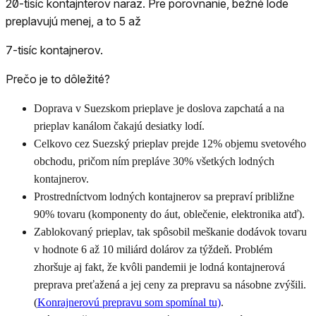
20-tisíc kontajnterov naraz. Pre porovnanie, bežné lode
preplavujú menej, a to 5 až
7-tisíc kontajnerov.
Prečo je to dôležité?
Doprava v Suezskom prieplave je doslova zapchatá a na
prieplav kanálom čakajú desiatky lodí.
Celkovo cez Suezský prieplav prejde 12% objemu svetového
obchodu, pričom ním prepláve 30% všetkých lodných
kontajnerov.
Prostredníctvom lodných kontajnerov sa prepraví približne
90% tovaru (komponenty do áut, oblečenie, elektronika atď).
Zablokovaný prieplav, tak spôsobil meškanie dodávok tovaru
v hodnote 6 až 10 miliárd dolárov za týždeň. Problém
zhoršuje aj fakt, že kvôli pandemii je lodná kontajnerová
preprava preťažená a jej ceny za prepravu sa násobne zvýšili.
(
Konrajnerovú prepravu som spomínal tu)
.