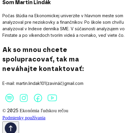
Som Martin Lindák
Počas štúdia na Ekonomickej univerzite v hlavnom meste som
analyzoval pre neziskovky a finančníkov. Po škole som chvíľu
analyzoval v Indexe denníka SME. V súčasnosti analyzujem vo
Finstate a po víkendoch tvorím videá a rovnako, veď viete čo.
Ak so mnou chcete
spolupracovať, tak ma
neváhajte kontaktovať:
E-mail: martin.lindak101(zavináč)gmail.com
2025
©
Ekonómia ľudskou rečou
Podmienky používania