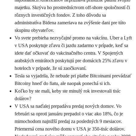
majetku. Skrýva ho prostredníctvom off-shore spoločností či
rôznych investičných fondov. Z toho dôvodu sa
administratíva Bidena zameriava na zvýšenie dani pre túto
skupinu obyvateľov.
Vo svete prebieha nezvyčajné promo na vakcínu. Uber a Lyft
v USA poskytuje zľavu či jazdu zadarmo v prípade, keď sa
idete dať očkovať do vakcinačného centra. V Spojených
arabských emirátoch poskytujú pre domácich 25% zľavu v
hoteloch v prípade, že sú zaočkovaní.
Tesla sa vyjadrila, že nebude pri platbe Bitcoinami prevádzať
Bitcoiny hneď do fiatu, ale naopak ponechá si ich.
Koľko by ste mali, keby ste minulý rok investovali tisíc
dolárov?
V USA sa naďalej prepadáva predaj nových domov. Vo
februári sa oproti januáru prepadol o viac ako 18%, čo je
mimochodom najnižší predaj za posledných 9 mesiacov.
Priemerná cena nového domu v USA je 350-tisíc dolárov.