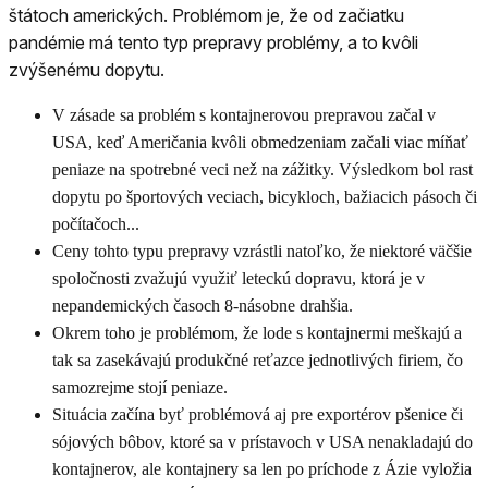
štátoch amerických. Problémom je, že od začiatku
pandémie má tento typ prepravy problémy, a to kvôli
zvýšenému dopytu.
V zásade sa problém s kontajnerovou prepravou začal v
USA, keď Američania kvôli obmedzeniam začali viac míňať
peniaze na spotrebné veci než na zážitky. Výsledkom bol rast
dopytu po športových veciach, bicykloch, bažiacich pásoch či
počítačoch...
Ceny tohto typu prepravy vzrástli natoľko, že niektoré väčšie
spoločnosti zvažujú využiť leteckú dopravu, ktorá je v
nepandemických časoch 8-násobne drahšia.
Okrem toho je problémom, že lode s kontajnermi meškajú a
tak sa zasekávajú produkčné reťazce jednotlivých firiem, čo
samozrejme stojí peniaze.
Situácia začína byť problémová aj pre exportérov pšenice či
sójových bôbov, ktoré sa v prístavoch v USA nenakladajú do
kontajnerov, ale kontajnery sa len po príchode z Ázie vyložia