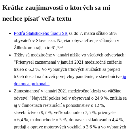
Krátke zaujímavosti o ktorých sa mi
nechce písať veľa textu
Podľa Štatistického úradu SR
sa do 7. marca sčítalo 58%
obyvateľov Slovenska. Najviac obyvateľov je sčítaných v
Žilinskom kraji, a to 61,5%.
Tržby sú medziročne v januári nižšie vo všetkých odvetviach:
"Priemysel zaznamenal v januári 2021 medziročné zníženie
tržieb o 6,2 %. Vo vybraných trhových službách sa prepad
tržieb dostal na úroveň prvej vlny pandémie, v stavebníctve
ju
dokonca prekonal."
Zamestnanosť v januári 2021 medziročne klesla vo väčšine
odvetví: "Najväčší pokles bol v ubytovaní o 24,9 %, znížila sa
aj v činnostiach reštaurácií a pohostinstiev o 12 %,
stavebníctve o 9,7 %, veľkoobchode o 7,5 %, priemysle
o 6,4 %, maloobchode o 5 %, doprave a skladovaní o 4,4 %,
predaji a oprave motorových vozidiel o 3,6 % a vo vybraných