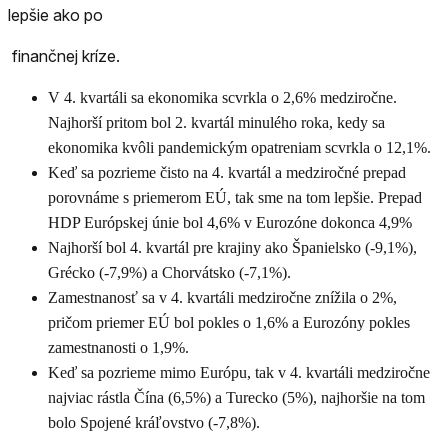
lepšie ako po
finančnej kríze.
V 4. kvartáli sa ekonomika scvrkla o 2,6% medziročne.
Najhorší pritom bol 2. kvartál minulého roka, kedy sa
ekonomika kvôli pandemickým opatreniam scvrkla o 12,1%.
Keď sa pozrieme čisto na 4. kvartál a medziročné prepad
porovnáme s priemerom EÚ, tak sme na tom lepšie. Prepad
HDP Európskej únie bol 4,6% v Eurozóne dokonca 4,9%
Najhorší bol 4. kvartál pre krajiny ako Španielsko (-9,1%),
Grécko (-7,9%) a Chorvátsko (-7,1%).
Zamestnanosť sa v 4. kvartáli medziročne znížila o 2%,
pričom priemer EÚ bol pokles o 1,6% a Eurozóny pokles
zamestnanosti o 1,9%.
Keď sa pozrieme mimo Európu, tak v 4. kvartáli medziročne
najviac rástla Čína (6,5%) a Turecko (5%), najhoršie na tom
bolo Spojené kráľovstvo (-7,8%).