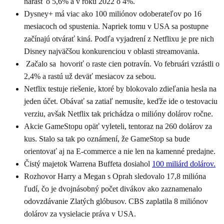
narásť o 5,6% a v roku 2022 o 4%.
Dysney+ má viac ako 100 miliónov odoberateľov po 16
mesiacoch od spustenia. Napriek tomu v USA sa postupne
začínajú otvárať kiná. Podľa vyjadrení z Netflixu je pre nich
Disney najväčšou konkurenciou v oblasti streamovania.
Začalo sa hovoriť o raste cien potravín. Vo februári vzrástli o
2,4% a rastú už deväť mesiacov za sebou.
Netflix testuje riešenie, ktoré by blokovalo zdieľania hesla na
jeden účet. Obávať sa zatiaľ nemusíte, keďže ide o testovaciu
verziu, avšak Netflix tak prichádza o milióny dolárov ročne.
Akcie GameStopu opäť vyleteli, tentoraz na 260 dolárov za
kus. Stalo sa tak po oznámení, že GameStop sa bude
orientovať aj na E-commerce a nie len na kamenné predajne.
Čistý majetok Warrena Buffeta dosiahol
100 miliárd dolárov.
Rozhovor Harry a Megan s Oprah sledovalo 17,8 milióna
ľudí, čo je dvojnásobný počet divákov ako zaznamenalo
odovzdávanie Zlatých glóbusov. CBS zaplatila 8 miliónov
dolárov za vysielacie práva v USA.