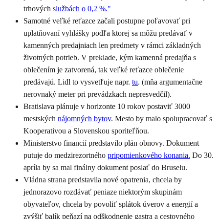
trhových
službách o 0,2 %."
Samotné veľké reťazce začali postupne poľavovať pri
uplatňovaní vyhlášky podľa ktorej sa môžu predávať v
kamenných predajniach len predmety v rámci základných
životných potrieb. V preklade, kým kamenná predajňa s
oblečením je zatvorená, tak veľké reťazce oblečenie
predávajú. Lidl to vysvetľuje napr.
tu
. (mňa argumentačne
nerovnaký meter pri prevádzkach nepresvedčil).
Bratislava plánuje v horizonte 10 rokov postaviť 3000
mestských
nájomných bytov
. Mesto by malo spolupracovať s
Kooperativou a Slovenskou sporiteľňou.
Ministerstvo financií predstavilo plán obnovy. Dokument
putuje do medzirezortného
pripomienkového konania.
Do 30.
apríla by sa mal finálny dokument poslať do Bruselu.
Vládna strana predstavila nové opatrenia, chcela by
jednorazovo rozdávať peniaze niektorým skupinám
obyvateľov, chcela by povoliť splátok úverov a energií a
zvýšiť balík peňazí na odškodnenie gastra a cestovného