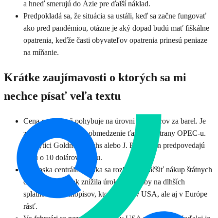
a hneď smerujú do Ázie pre ďalší náklad.
Predpokladá sa, že situácia sa ustáli, keď sa začne fungovať
ako pred pandémiou, otázne je aký dopad budú mať fiškálne
opatrenia, keďže časti obyvateľov opatrenia prinesú peniaze
na míňanie.
Krátke zaujímavosti o ktorých sa mi
nechce písať veľa textu
Cena ropy sa už pohybuje na úrovni 70 dolárov za barel. Je
za tým optimizmus a obmedzenie ťažby zo strany OPEC-u.
Analytici Goldman Sachs alebo J. P. Morgan predpovedajú
cenu o 10 dolárov vyššiu.
Európska centrálna banka sa rozhodla zväčšiť nákup štátnych
dlhopisov, aby tak znížila úrokové sadzby na dlhších
splatnostiach dlhopisov, ktoré začali v USA, ale aj v Európe
rásť.