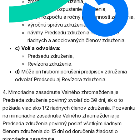
zmeny stanov združenia,
dobrovoľné rozpustenie združenia,
návrh rozpočtu a ročný plán činnosti združenia,
výročnú správu združenia,
návrhy Predsedu združenia na vylúčenie
riadnych a asociovaných členov združenia.
c) Volí a odvoláva:
Predsedu združenia,
Revízora združenia.
d)
Môže pri hrubom porušení predpisov združenia
odvolať Predsedu aj Revízora združenia.
4.
Mimoriadne zasadnutie Valného zhromaždenia je
Predseda združenia povinný zvolať do 30 dní, ak o to
požiada viac ako 1/2 riadnych členov združenia. Pozvánku
na mimoriadne zasadnutie Valného zhromaždenia je
Predseda združenia povinný poslať všetkým riadnym
členom združenia do 15 dní od doručenia žiadosti o
mimoriadne zasadnutie.