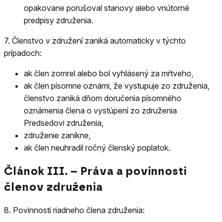
opakovane porušoval stanovy alebo vnútorné
predpisy združenia.
7.
Členstvo v združení zaniká automaticky v týchto
prípadoch:
ak člen zomrel alebo bol vyhlásený za mŕtveho,
ak člen písomne oznámi, že vystupuje zo združenia,
členstvo zaniká dňom doručenia písomného
oznámenia člena o vystúpení zo združenia
Predsedovi združenia,
združenie zanikne,
ak člen neuhradil ročný členský poplatok.
Článok III. – Práva a povinnosti
členov združenia
8.
Povinnosti riadneho člena združenia: