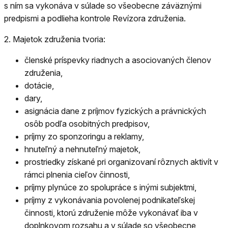
s ním sa vykonáva v súlade so všeobecne záväznými
predpismi a podlieha kontrole Revízora združenia.
2.
Majetok združenia tvoria:
členské príspevky riadnych a asociovaných členov
združenia,
dotácie,
dary,
asignácia dane z príjmov fyzických a právnických
osôb podľa osobitných predpisov,
príjmy zo sponzoringu a reklamy,
hnuteľný a nehnuteľný majetok,
prostriedky získané pri organizovaní rôznych aktivít v
rámci plnenia cieľov činnosti,
príjmy plynúce zo spolupráce s inými subjektmi,
príjmy z vykonávania povolenej podnikateľskej
činnosti, ktorú združenie môže vykonávať iba v
doplnkovom rozsahu a v súlade so všeobecne