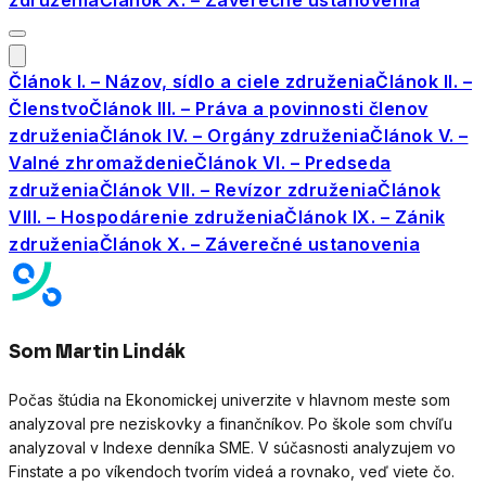
združenia
Článok X. – Záverečné ustanovenia
Článok I. – Názov, sídlo a ciele združenia
Článok II. –
Členstvo
Článok III. – Práva a povinnosti členov
združenia
Článok IV. – Orgány združenia
Článok V. –
Valné zhromaždenie
Článok VI. – Predseda
združenia
Článok VII. – Revízor združenia
Článok
VIII. – Hospodárenie združenia
Článok IX. – Zánik
združenia
Článok X. – Záverečné ustanovenia
Som Martin Lindák
Počas štúdia na Ekonomickej univerzite v hlavnom meste som
analyzoval pre neziskovky a finančníkov. Po škole som chvíľu
analyzoval v Indexe denníka SME. V súčasnosti analyzujem vo
Finstate a po víkendoch tvorím videá a rovnako, veď viete čo.