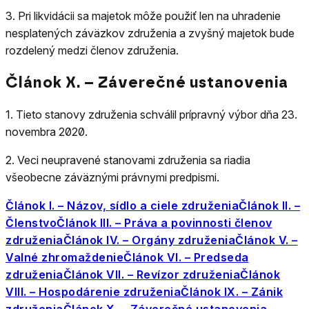
3.
Pri likvidácii sa majetok môže použiť len na uhradenie
nesplatených záväzkov združenia a zvyšný majetok bude
rozdelený medzi členov združenia.
Článok X. – Záverečné ustanovenia
1.
Tieto stanovy združenia schválil prípravný výbor dňa 23.
novembra 2020.
2.
Veci neupravené stanovami združenia sa riadia
všeobecne záväznými právnymi predpismi.
Článok I. – Názov, sídlo a ciele združenia
Článok II. –
Členstvo
Článok III. – Práva a povinnosti členov
združenia
Článok IV. – Orgány združenia
Článok V. –
Valné zhromaždenie
Článok VI. – Predseda
združenia
Článok VII. – Revízor združenia
Článok
VIII. – Hospodárenie združenia
Článok IX. – Zánik