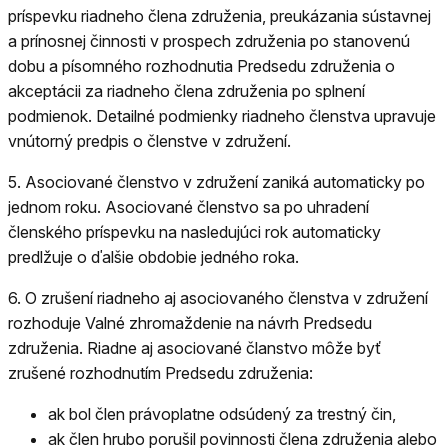
príspevku riadneho člena združenia, preukázania sústavnej
a prínosnej činnosti v prospech združenia po stanovenú
dobu a písomného rozhodnutia Predsedu združenia o
akceptácii za riadneho člena združenia po splnení
podmienok. Detailné podmienky riadneho členstva upravuje
vnútorný predpis o členstve v združení.
5.
Asociované členstvo v združení zaniká automaticky po
jednom roku. Asociované členstvo sa po uhradení
členského príspevku na nasledujúci rok automaticky
predlžuje o ďalšie obdobie jedného roka.
6.
O zrušení riadneho aj asociovaného členstva v združení
rozhoduje Valné zhromaždenie na návrh Predsedu
združenia. Riadne aj asociované članstvo môže byť
zrušené rozhodnutím Predsedu združenia:
ak bol člen právoplatne odsúdený za trestný čin,
ak člen hrubo porušil povinnosti člena združenia alebo