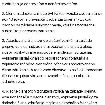
v združení je dobrovoľné a nenárokovateľné.
2.
Členom združenia môže byť každá fyzická osoba, staršia
ako 18 rokov, a právnická osoba zastúpená fyzickou
osobou na základe splnomocnenia, ktorá bezvýhradne
súhlasí so stanovami združenia.
3.
Asociované členstvo v združení vzniká na základe
prejavu vôle uchádzača o asociované členstvo alebo
služby poskytované asociovaným členom združenia,
vyplnenia prihlášky alebo registračného formulára a
zaplatenia ročného členského príspevku asociovaného
člena združenia. Asociované členstvo vzniká až uhradením
členského príspevku asociovaného člena na obdobie
jedného roka.
4.
Riadne členstvo v združení vzniká na základe prejavu
vôle uchádzača o riadne členstvo, vyplnenia prihlášky za
riadneho člena združenia, zaplatenia ročného členského