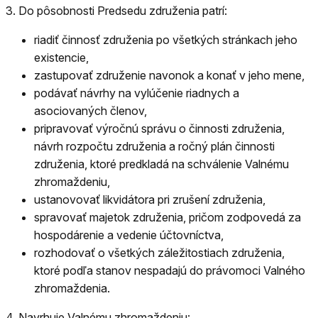
3.
Do pôsobnosti Predsedu združenia patrí:
riadiť činnosť združenia po všetkých stránkach jeho
existencie,
zastupovať združenie navonok a konať v jeho mene,
podávať návrhy na vylúčenie riadnych a
asociovaných členov,
pripravovať výročnú správu o činnosti združenia,
návrh rozpočtu združenia a ročný plán činnosti
združenia, ktoré predkladá na schválenie Valnému
zhromaždeniu,
ustanovovať likvidátora pri zrušení združenia,
spravovať majetok združenia, pričom zodpovedá za
hospodárenie a vedenie účtovníctva,
rozhodovať o všetkých záležitostiach združenia,
ktoré podľa stanov nespadajú do právomoci Valného
zhromaždenia.
4.
Navrhuje Valnému zhromaždeniu: