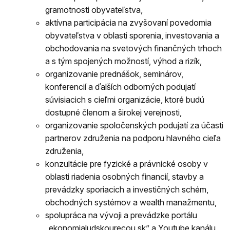
gramotnosti obyvateľstva,
aktívna participácia na zvyšovaní povedomia
obyvateľstva v oblasti sporenia, investovania a
obchodovania na svetových finančných trhoch
a s tým spojených možností, výhod a rizík,
organizovanie prednášok, seminárov,
konferencií a ďalších odborných podujatí
súvisiacich s cieľmi organizácie, ktoré budú
dostupné členom a širokej verejnosti,
organizovanie spoločenských podujatí za účasti
partnerov združenia na podporu hlavného cieľa
združenia,
konzultácie pre fyzické a právnické osoby v
oblasti riadenia osobných financií, stavby a
prevádzky sporiacich a investičných schém,
obchodných systémov a wealth manažmentu,
spolupráca na vývoji a prevádzke portálu
„ekonomialudskourecou.sk” a Youtube kanálu