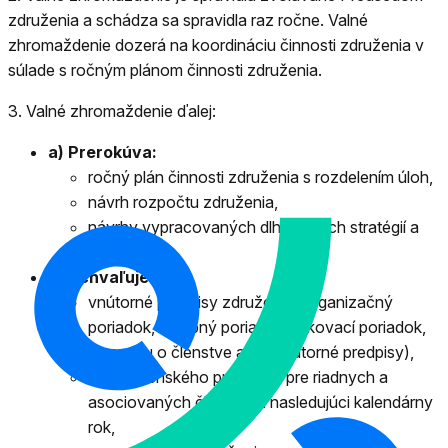
združenia a schádza sa spravidla raz ročne. Valné
zhromaždenie dozerá na koordináciu činnosti združenia v
súlade s ročným plánom činnosti združenia.
3.
Valné zhromaždenie ďalej:
a) Prerokúva:
ročný plán činnosti združenia s rozdelením úloh,
návrh rozpočtu združenia,
návrhy vypracovaných dlhodobých stratégií a
zámerov.
b) Schvaľuje:
vnútorné predpisy združenia (organizačný
poriadok, volebný poriadok, rokovací poriadok,
smernicu o členstve a iné vnútorné predpisy),
výšku členského príspevku pre riadnych a
asociovaných členov na nasledujúci kalendárny
rok,