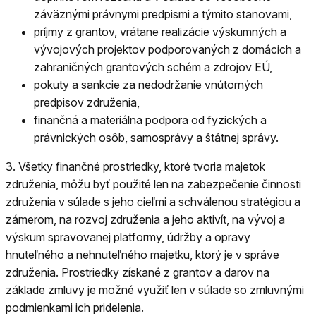
záväznými právnymi predpismi a týmito stanovami,
príjmy z grantov, vrátane realizácie výskumných a
vývojových projektov podporovaných z domácich a
zahraničných grantových schém a zdrojov EÚ,
pokuty a sankcie za nedodržanie vnútorných
predpisov združenia,
finančná a materiálna podpora od fyzických a
právnických osôb, samosprávy a štátnej správy.
3.
Všetky finančné prostriedky, ktoré tvoria majetok
združenia, môžu byť použité len na zabezpečenie činnosti
združenia v súlade s jeho cieľmi a schválenou stratégiou a
zámerom, na rozvoj združenia a jeho aktivít, na vývoj a
výskum spravovanej platformy, údržby a opravy
hnuteľného a nehnuteľného majetku, ktorý je v správe
združenia. Prostriedky získané z grantov a darov na
základe zmluvy je možné využiť len v súlade so zmluvnými
podmienkami ich pridelenia.